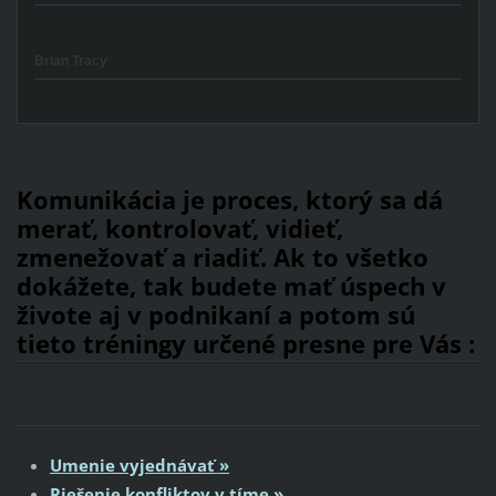
Brian Tracy
Komunikácia je proces, ktorý sa dá
merať, kontrolovať, vidieť,
zmenežovať a riadiť. Ak to všetko
dokážete, tak budete mať úspech v
živote aj v podnikaní a potom sú
tieto tréningy určené presne pre Vás :
Umenie vyjedn
ávať
»
Riešenie k
onfliktov v tíme
»