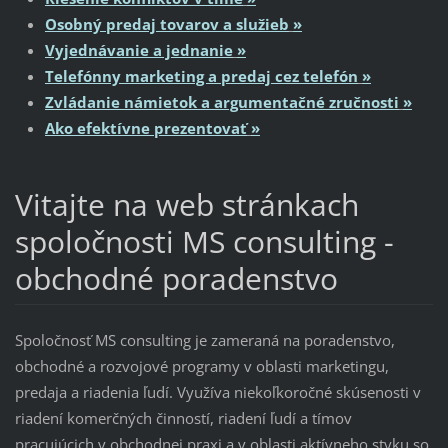
Osobný predaj tovarov
a služieb
»
Vyjednávanie a jedn
a
nie
»
Telefónny marketing a predaj cez te
l
efón
»
Zvládanie námietok a argumentačné zruč
nosti
»
Ako efektívne preze
nto
vať
»
Vitajte na web stránkach
spoločnosti MS consulting -
obchodné poradenstvo
Spoločnosť MS consulting je zameraná na poradenstvo,
obchodné a rozvojové programy v oblasti marketingu,
predaja a riadenia ľudí. Využíva niekoľkoročné skúsenosti v
riadení komerčných činností, riadení ľudí a tímov
pracujúcich v obchodnej praxi a v oblasti aktívneho styku so