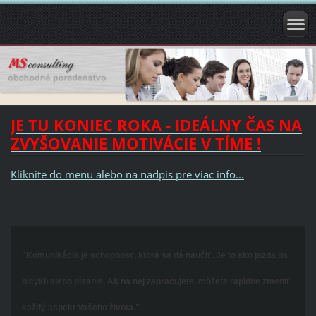
JE TU KONIEC ROKA - IDEÁLNY ČAS NA
ZVYŠOVANIE MOTIVÁCIE V TÍME !
Kliknite do menu alebo na nadpis pre viac info...
"Komunikácia je schopnosť, ktorá sa dá naučiť. Je to ako jazda na
bicykli alebo písanie. Ak na nej zapracujete, môžete rapídne zmeniť
každý aspekt Vašeho života."